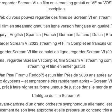
r regarder Scream VI un film en streaming gratuit en VF ou VOSTF
inscription.
Web où vous pouvez regarder des films de Scream VI en streamin
 film en streaming gratuit en ligne version française en qualité
ry | English | Spanish | Franch | German | Italiano | Dutch | Bra
rder Scream VI 2023 streaming vf Film Complet en francais Gra
garder Scream VI film complet en ligne, regarder Scream VI (20
çais , regarder Scream VI complet, film Scream VI streaming com
streaming vf film en entier gratuit
n Pisu Firumu Reddo?) est un film Près de 5000 ans après avoi
ux égyptiens – et emprisonné très rapidement après – Scream VI 
e, prêt à faire régner sa forme unique de justice dans le monde 
L’intrigue du film Scream VI
avant-gardiste d’un grand orchestre symphonique allemand, est 
ancement de son livre approche et elle prépare un concerto très a