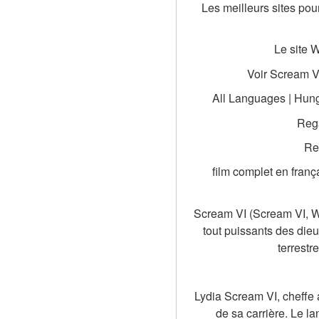
Les meilleurs sites pou
Le site 
Voir Scream VI
All Languages | Hunga
Rega
Re
film complet en fran
Scream VI (Scream VI, Wa
tout puissants des die
terrestr
Lydia Scream VI, cheffe 
de sa carrière. Le l