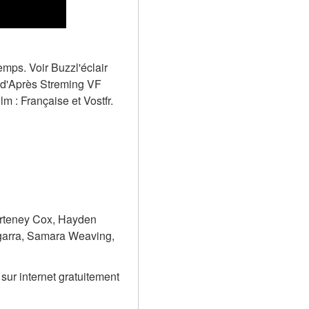
mps. Voir Buzzl'éclair 
ed'Après Streming VF 
m : Française et Vostfr.
rteney Cox, Hayden 
arra, Samara Weaving, 
ur internet gratuitement 