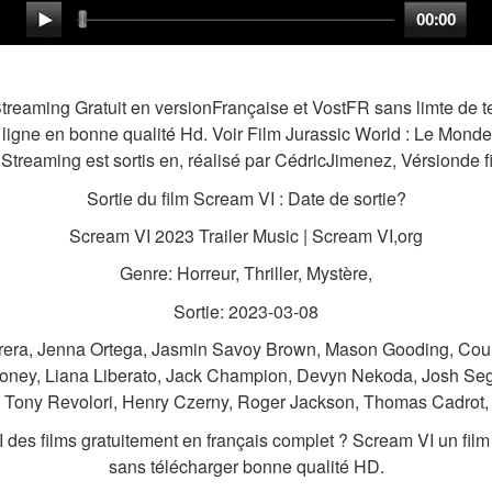
Streaming Gratuit en versionFrançaise et VostFR sans limte de te
ligne en bonne qualité Hd. Voir Film Jurassic World : Le Mond
Streaming est sortis en, réalisé par CédricJimenez, Vérsionde fil
Sortie du film Scream VI : Date de sortie?
Scream VI 2023 Trailer Music | Scream VI,org
Genre: Horreur, Thriller, Mystère,
Sortie: 2023-03-08
rrera, Jenna Ortega, Jasmin Savoy Brown, Mason Gooding, Cou
roney, Liana Liberato, Jack Champion, Devyn Nekoda, Josh Seg
Tony Revolori, Henry Czerny, Roger Jackson, Thomas Cadrot,
es films gratuitement en français complet ? Scream VI un film s
sans télécharger bonne qualité HD.