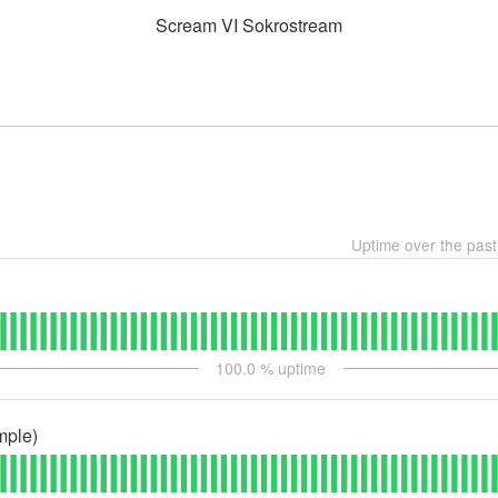
Scream VI Sokrostream
Uptime over the pas
100.0
% uptime
mple)