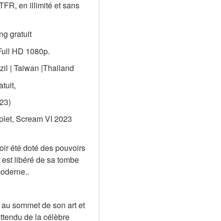
R, en illimité et sans 
g gratuit
 Full HD 1080p.
zil | Taiwan |Thailand
tuit,
23)
plet, Scream VI 2023 
r été doté des pouvoirs 
est libéré de sa tombe 
moderne..
au sommet de son art et 
ttendu de la célèbre 