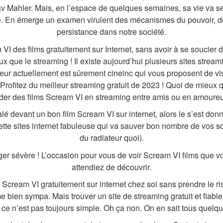
 Mahler. Mais, en l’espace de quelques semaines, sa vie va se
e. En émerge un examen virulent des mécanismes du pouvoir, de 
persistance dans notre société.
VI des films gratuitement sur Internet, sans avoir à se soucier 
 que le streaming ! Il existe aujourd’hui plusieurs sites streamin
leur actuellement est sûrement cineinc qui vous proposent de v
Profitez du meilleur streaming gratuit de 2023 ! Quoi de mieux q
der des films Scream VI en streaming entre amis ou en amoure
lé devant un bon film Scream VI sur internet, alors le s’est don
tte sites internet fabuleuse qui va sauver bon nombre de vos soi
du radiateur quoi).
ger sévère ! L’occasion pour vous de voir Scream VI films que v
attendiez de découvrir.
 Scream VI gratuitement sur internet chez soi sans prendre le r
 bien sympa. Mais trouver un site de streaming gratuit et fiable
s ce n’est pas toujours simple. Oh ça non. On en sait tous quelq