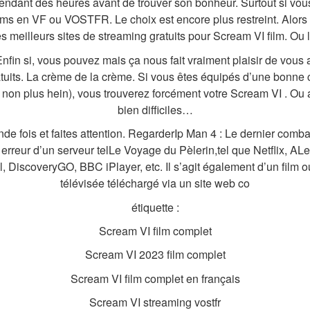
pendant des heures avant de trouver son bonheur. Surtout si vou
ms en VF ou VOSTFR. Le choix est encore plus restreint. Alors o
es meilleurs sites de streaming gratuits pour Scream VI film. Ou 
fin si, vous pouvez mais ça nous fait vraiment plaisir de vous a
uits. La crème de la crème. Si vous êtes équipés d’une bonne c
 non plus hein), vous trouverez forcément votre Scream VI . Ou a
bien difficiles…
e fois et faites attention. RegarderIp Man 4 : Le dernier comba
ns erreur d’un serveur telLe Voyage du Pèlerin,tel que Netflix, A
, DiscoveryGO, BBC iPlayer, etc. Il s’agit également d’un film o
télévisée téléchargé via un site web co
étiquette :
Scream VI film complet
Scream VI 2023 film complet
Scream VI film complet en français
Scream VI streaming vostfr