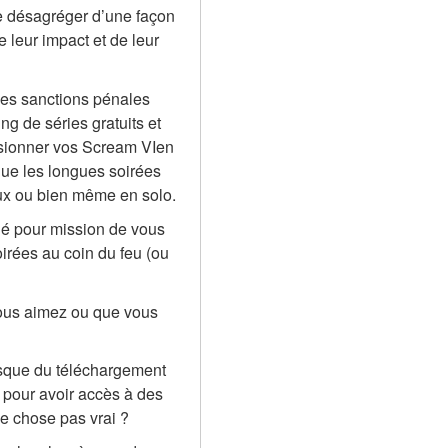
 désagréger d’une façon 
leur impact et de leur 
des sanctions pénales 
g de séries gratuits et 
isionner vos Scream VIen 
ue les longues soirées 
ux ou bien même en solo.
né pour mission de vous 
rées au coin du feu (ou 
ous aimez ou que vous 
isque du téléchargement 
 pour avoir accès à des 
ue chose pas vrai ?