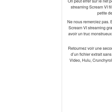
On peut errer sur le net 
streaming Scream VI fil
petite d
Ne nous remerciez pas. En
Scream VI streaming grat
avoir un truc monstrueux
Retournez voir une second
d’un fichier extrait sa
Video, Hulu, Crunchyroll